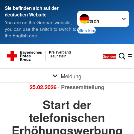
Sie befinden sich auf der
Sprache wechseln zu
deutschen Website
You are on the German website,
you can use the switch to switch to
Alles klar
the English one
Kreisverband
Spenden
Traunstein
Meldung
25.02.2026
· Pressemitteilung
Start der
telefonischen
Erhöhungswerbung