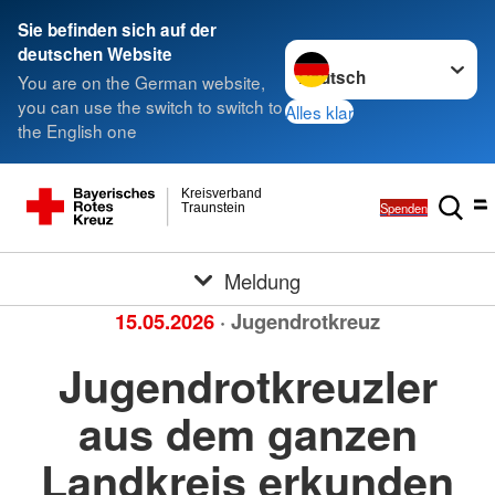
Sie befinden sich auf der
Sprache wechseln zu
deutschen Website
You are on the German website,
you can use the switch to switch to
Alles klar
the English one
Kreisverband
Spenden
Traunstein
Meldung
15.05.2026
· Jugendrotkreuz
Jugendrotkreuzler
aus dem ganzen
Landkreis erkunden