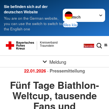
Sie befinden sich auf der
Sprache wechseln zu
deutschen Website
You are on the German website,
you can use the switch to switch to
Alles klar
the English one
Kreisverband
Spenden
Traunstein
Meldung
22.01.2026
· Pressemitteilung
Fünf Tage Biathlon-
Weltcup, tausende
Fans und