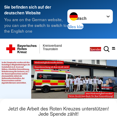
Sie befinden sich auf der
Sprache wechseln zu
deutschen Website
You are on the German website,
you can use the switch to switch to
Alles klar
the English one
Kreisverband
Spenden
Traunstein
Jetzt die Arbeit des Roten Kreuzes unterstützen!
Jede Spende zählt!