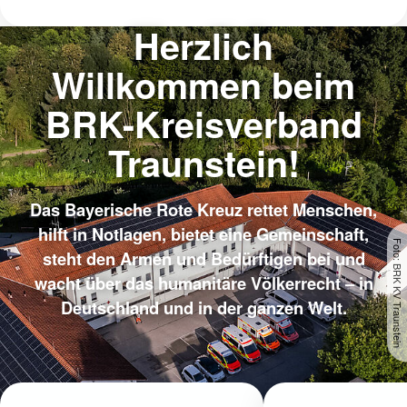
Herzlich
Willkommen beim
BRK-Kreisverband
Traunstein!
Das Bayerische Rote Kreuz rettet Menschen,
hilft in Notlagen, bietet eine Gemeinschaft,
Foto: BRK KV Traunstein
steht den Armen und Bedürftigen bei und
wacht über das humanitäre Völkerrecht – in
Deutschland und in der ganzen Welt.